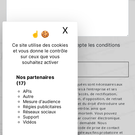
X
Masquer le ban
En cochant cette case, j'accepte les conditions
Ce site utilise des cookies
et vous donne le contrôle
particulières ci-dessous **
sur ceux que vous
souhaitez activer
ENVOYER
Nos partenaires
(17)
** Les données personnelles communiquées sont nécessaires aux
fins de vous contacter. Elles sont destinées à l'entreprise et ses
APIs
sous-traitants. Vous disposez de droits d’accès, de rectification,
Autre
d’effacement, de portabilité, de limitation, d’opposition, de retrait
Mesure d'audience
de votre consentement à tout moment et du droit d’introduire une
Régies publicitaires
réclamation auprès d’une autorité de contrôle, ainsi que
Réseaux sociaux
d’organiser le sort de vos données post-mortem. Vous pouvez
Support
exercer ces droits par voie postale ou par courrier électronique.
Vidéos
Un justificatif d'identité pourra vous être demandé. Nous
conservons vos données pendant la période de prise de contact
puis pendant la durée de prescription légale aux fins probatoire et