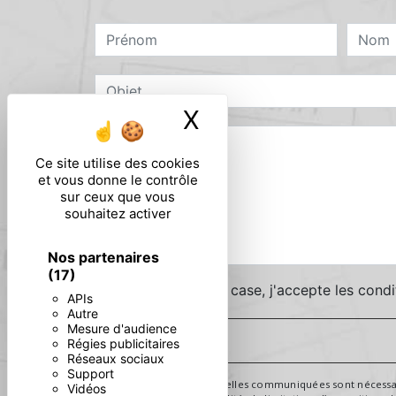
X
Masquer le ban
Ce site utilise des cookies
et vous donne le contrôle
sur ceux que vous
souhaitez activer
Nos partenaires
(17)
En cochant cette case, j'accepte les condi
APIs
Autre
Mesure d'audience
Régies publicitaires
Réseaux sociaux
Support
** Les données personnelles communiquées sont nécessaires 
Vidéos