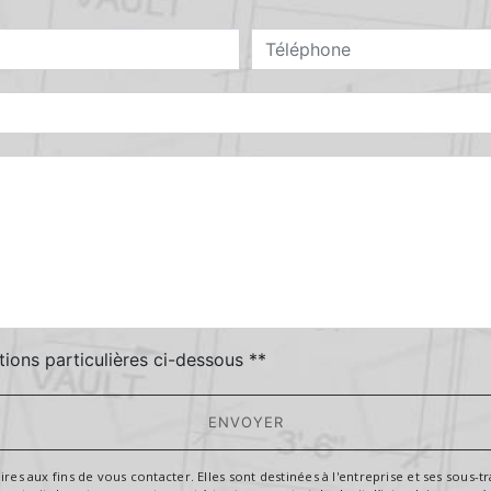
deau des cookies
tions particulières ci-dessous **
ENVOYER
aux fins de vous contacter. Elles sont destinées à l'entreprise et ses sous-trai