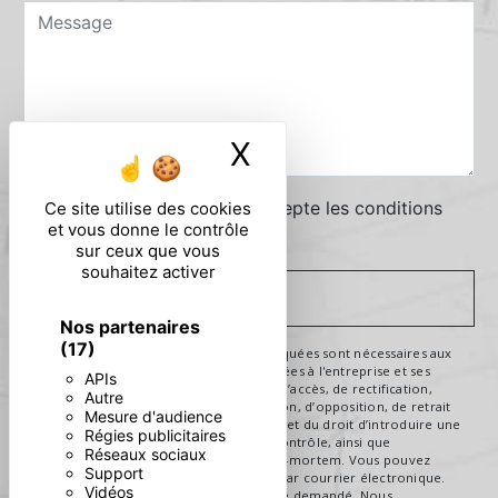
X
Masquer le ban
En cochant cette case, j'accepte les conditions
Ce site utilise des cookies
et vous donne le contrôle
particulières ci-dessous **
sur ceux que vous
souhaitez activer
ENVOYER
Nos partenaires
(17)
** Les données personnelles communiquées sont nécessaires aux
fins de vous contacter. Elles sont destinées à l'entreprise et ses
APIs
sous-traitants. Vous disposez de droits d’accès, de rectification,
Autre
d’effacement, de portabilité, de limitation, d’opposition, de retrait
Mesure d'audience
de votre consentement à tout moment et du droit d’introduire une
Régies publicitaires
réclamation auprès d’une autorité de contrôle, ainsi que
Réseaux sociaux
d’organiser le sort de vos données post-mortem. Vous pouvez
Support
exercer ces droits par voie postale ou par courrier électronique.
Vidéos
Un justificatif d'identité pourra vous être demandé. Nous