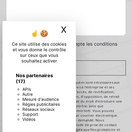
X
Masquer le ban
En cochant cette case, j'accepte les conditions
Ce site utilise des cookies
et vous donne le contrôle
particulières ci-dessous **
sur ceux que vous
souhaitez activer
ENVOYER
Nos partenaires
(17)
** Les données personnelles communiquées sont nécessaires aux
fins de vous contacter. Elles sont destinées à l'entreprise et ses
APIs
sous-traitants. Vous disposez de droits d’accès, de rectification,
Autre
d’effacement, de portabilité, de limitation, d’opposition, de retrait
Mesure d'audience
de votre consentement à tout moment et du droit d’introduire une
Régies publicitaires
réclamation auprès d’une autorité de contrôle, ainsi que
Réseaux sociaux
d’organiser le sort de vos données post-mortem. Vous pouvez
Support
exercer ces droits par voie postale ou par courrier électronique.
Vidéos
Un justificatif d'identité pourra vous être demandé. Nous
conservons vos données pendant la période de prise de contact
puis pendant la durée de prescription légale aux fins probatoire et