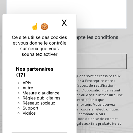
X
Masquer le ban
En cochant cette case, j'accepte les conditions
Ce site utilise des cookies
et vous donne le contrôle
particulières ci-dessous **
sur ceux que vous
souhaitez activer
ENVOYER
Nos partenaires
(17)
** Les données personnelles communiquées sont nécessaires aux
fins de vous contacter. Elles sont destinées à l'entreprise et ses
APIs
sous-traitants. Vous disposez de droits d’accès, de rectification,
Autre
d’effacement, de portabilité, de limitation, d’opposition, de retrait
Mesure d'audience
de votre consentement à tout moment et du droit d’introduire une
Régies publicitaires
réclamation auprès d’une autorité de contrôle, ainsi que
Réseaux sociaux
d’organiser le sort de vos données post-mortem. Vous pouvez
Support
exercer ces droits par voie postale ou par courrier électronique.
Vidéos
Un justificatif d'identité pourra vous être demandé. Nous
conservons vos données pendant la période de prise de contact
puis pendant la durée de prescription légale aux fins probatoire et
de gestion des contentieux.