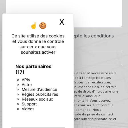
X
Masquer le ban
En cochant cette case, j'accepte les conditions
Ce site utilise des cookies
et vous donne le contrôle
particulières ci-dessous **
sur ceux que vous
souhaitez activer
ENVOYER
Nos partenaires
(17)
** Les données personnelles communiquées sont nécessaires aux
fins de vous contacter. Elles sont destinées à l'entreprise et ses
APIs
sous-traitants. Vous disposez de droits d’accès, de rectification,
Autre
d’effacement, de portabilité, de limitation, d’opposition, de retrait
Mesure d'audience
de votre consentement à tout moment et du droit d’introduire une
Régies publicitaires
réclamation auprès d’une autorité de contrôle, ainsi que
Réseaux sociaux
d’organiser le sort de vos données post-mortem. Vous pouvez
Support
exercer ces droits par voie postale ou par courrier électronique.
Vidéos
Un justificatif d'identité pourra vous être demandé. Nous
conservons vos données pendant la période de prise de contact
puis pendant la durée de prescription légale aux fins probatoire et
de gestion des contentieux.