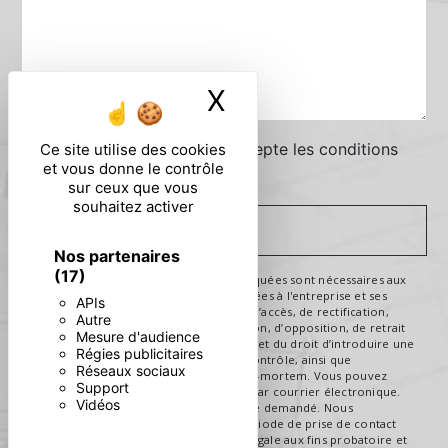
X
Masquer le ban
En cochant cette case, j'accepte les conditions
Ce site utilise des cookies
et vous donne le contrôle
particulières ci-dessous **
sur ceux que vous
souhaitez activer
ENVOYER
Nos partenaires
(17)
** Les données personnelles communiquées sont nécessaires aux
fins de vous contacter. Elles sont destinées à l'entreprise et ses
APIs
sous-traitants. Vous disposez de droits d’accès, de rectification,
Autre
d’effacement, de portabilité, de limitation, d’opposition, de retrait
Mesure d'audience
de votre consentement à tout moment et du droit d’introduire une
Régies publicitaires
réclamation auprès d’une autorité de contrôle, ainsi que
Réseaux sociaux
d’organiser le sort de vos données post-mortem. Vous pouvez
Support
exercer ces droits par voie postale ou par courrier électronique.
Vidéos
Un justificatif d'identité pourra vous être demandé. Nous
conservons vos données pendant la période de prise de contact
puis pendant la durée de prescription légale aux fins probatoire et