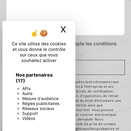
X
Masquer le ban
En cochant cette case, j'accepte les conditions
Ce site utilise des cookies
et vous donne le contrôle
particulières ci-dessous **
sur ceux que vous
souhaitez activer
ENVOYER
Nos partenaires
(17)
** Les données personnelles communiquées sont nécessaires aux
fins de vous contacter. Elles sont destinées à l'entreprise et ses
APIs
sous-traitants. Vous disposez de droits d’accès, de rectification,
Autre
d’effacement, de portabilité, de limitation, d’opposition, de retrait
Mesure d'audience
de votre consentement à tout moment et du droit d’introduire une
Régies publicitaires
réclamation auprès d’une autorité de contrôle, ainsi que
Réseaux sociaux
d’organiser le sort de vos données post-mortem. Vous pouvez
Support
exercer ces droits par voie postale ou par courrier électronique.
Vidéos
Un justificatif d'identité pourra vous être demandé. Nous
conservons vos données pendant la période de prise de contact
puis pendant la durée de prescription légale aux fins probatoire et