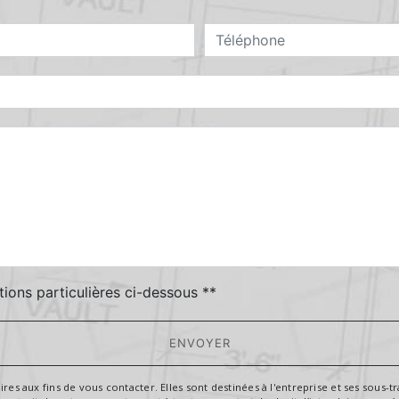
deau des cookies
tions particulières ci-dessous **
ENVOYER
aux fins de vous contacter. Elles sont destinées à l'entreprise et ses sous-trai